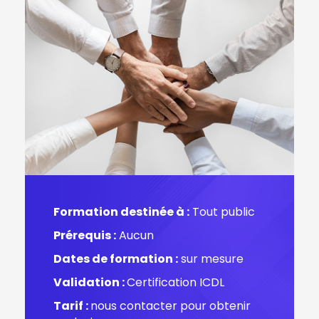
Formation destinée à :
Tout public
Prérequis :
Aucun
Dates de formation :
sur mesure
Validation :
Certification ICDL
Tarif :
nous contacter pour obtenir