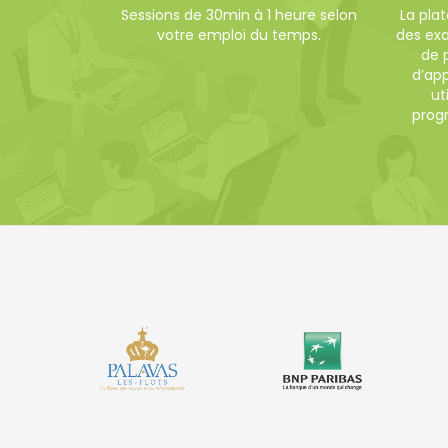
Sessions de 30min à 1 heure selon
La pla
votre emploi du temps.
des ex
de 
d’app
ut
progr