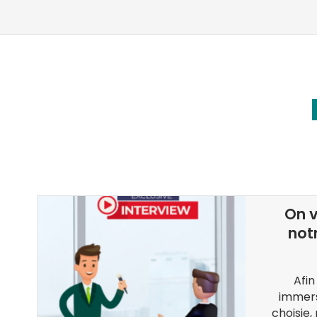
On v
not
ir
Afin
immers
es
choisie,