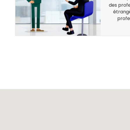
à
des profe
étrang
profe